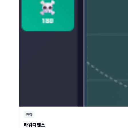
전략
타워디펜스